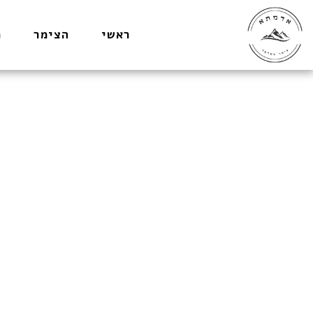
ראשי
הצימר
מ