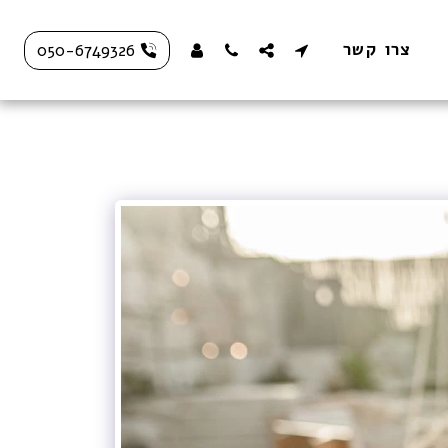
צרו קשר
050-6749326