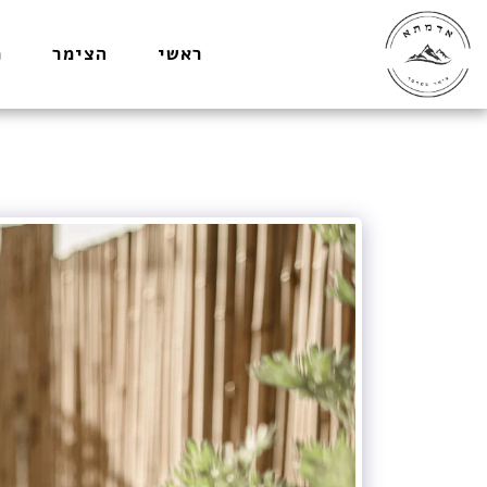
ראשי
הצימר
מ